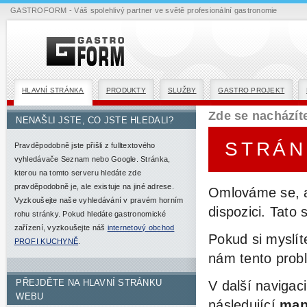
GASTROFORM - Váš spolehlivý partner ve světě profesionální gastronomie
HLAVNÍ STRÁNKA
PRODUKTY
SLUŽBY
GASTRO PROJEKT
Zde se nacházít
NENAŠLI JSTE, CO JSTE HLEDALI?
STRÁN
Pravděpodobně jste přišli z fulltextového
vyhledávače Seznam nebo Google. Stránka,
kterou na tomto serveru hledáte zde
pravděpodobně je, ale existuje na jiné adrese.
Omlováme se, a
Vyzkoušejte naše vyhledávání v pravém horním
dispozici. Tato
rohu stránky. Pokud hledáte gastronomické
zařízení, vyzkoušejte náš
internetový obchod
Pokud si myslí
PROFI KUCHYNĚ
.
nám tento pro
PŘEJDĚTE NA HLAVNÍ STRÁNKU
V další naviga
WEBU
následující
map