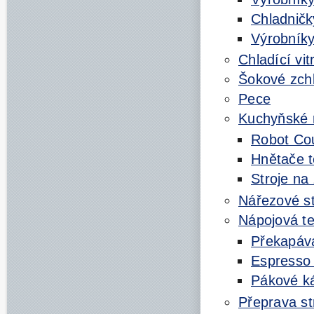
Chladnič
Výrobník
Chladící vit
Šokové zch
Pece
Kuchyňské 
Robot Cou
Hnětače 
Stroje na
Nářezové st
Nápojová t
Překapáv
Espresso 
Pákové k
Přeprava st