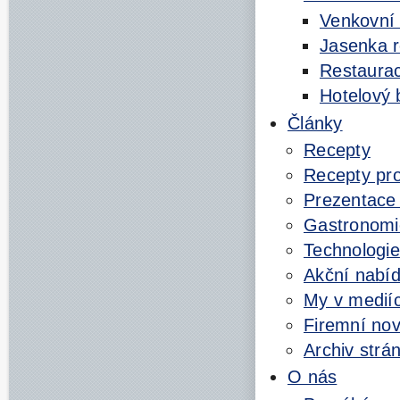
Venkovní 
Jasenka r
Restaurac
Hotelový 
Články
Recepty
Recepty pr
Prezentace 
Gastronomi
Technologie
Akční nabí
My v medií
Firemní nov
Archiv strá
O nás