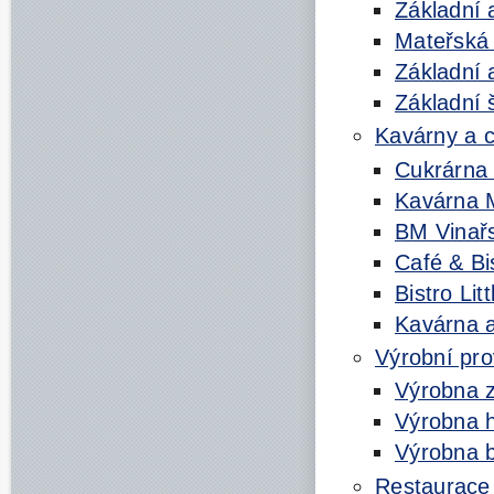
Základní 
Mateřská
Základní 
Základní 
Kavárny a 
Cukrárna 
Kavárna 
BM Vinařs
Café & Bi
Bistro Li
Kavárna a
Výrobní pr
Výrobna z
Výrobna h
Výrobna 
Restaurace