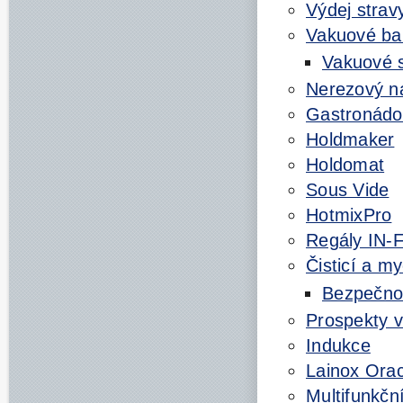
Výdej strav
Vakuové bal
Vakuové 
Nerezový n
Gastronádo
Holdmaker
Holdomat
Sous Vide
HotmixPro
Regály IN-
Čisticí a m
Bezpečnos
Prospekty v
Indukce
Lainox Orac
Multifunkčn