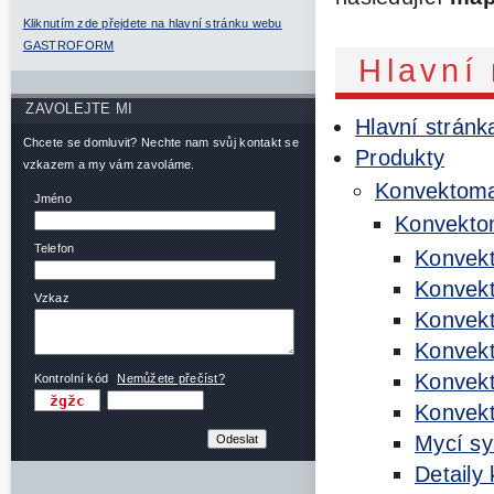
Kliknutím zde přejdete na hlavní stránku webu
GASTROFORM
Hlavní
ZAVOLEJTE MI
Hlavní stránk
Chcete se domluvit? Nechte nam svůj kontakt se
Produkty
vzkazem a my vám zavoláme.
Konvektom
Jméno
Konvekto
Telefon
Konvek
Konvek
Vzkaz
Konvek
Konvek
Konvek
Kontrolní kód
Nemůžete přečíst?
Konvek
Mycí s
Detaily