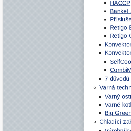
HACCP
Banket
Přísluš
Retigo 
Retigo 
Konvekto
Konvekt
SelfCoo
CombiM
7 důvodů
Varná techn
Varný ost
Varné kot
Big Gree
Chladící za
Výrobník