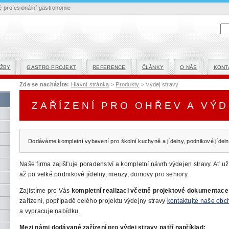
profesionální gastronomie
ŽBY
GASTRO PROJEKT
REFERENCE
ČLÁNKY
O NÁS
KONT
Zde se nacházíte:
Hlavní stránka
>
Produkty
> Výdej stravy
ZAŘÍZENÍ PRO OHŘEV A VÝ
Dodáváme kompletní vybavení pro školní kuchyně a jídelny, podnikové jídeln
Naše firma zajišťuje poradenství a kompletní návrh výdejen stravy. Ať už
až po velké podnikové jídelny, menzy, domovy pro seniory.
Zajistíme pro Vás
kompletní realizaci včetně projektové dokumentace
zařízení, popřípadě celého projektu výdejny stravy
kontaktujte naše obc
a vypracuje nabídku.
Mezi námi dodávané zařízení pro výdej stravy patří například: