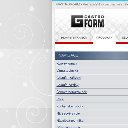
GASTROFORM - Váš spolehlivý partner ve světě 
HLAVNÍ STRÁNKA
PRODUKTY
SLU
NAVIGACE
Konvektomaty
Varná technika
Chladící zařízení
Chladící vitríny
Šokové zchlazovače
Pece
Kuchyňské roboty
Nářezové stroje
Nápojová technika
Přeprava stravy