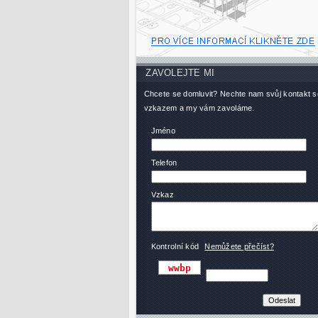
ZAVOLEJTE MI
Chcete se domluvit? Nechte nam svůj kontakt s
vzkazem a my vám zavoláme.
Jméno
Telefon
Vzkaz
Kontrolní kód
Nemůžete přečíst?