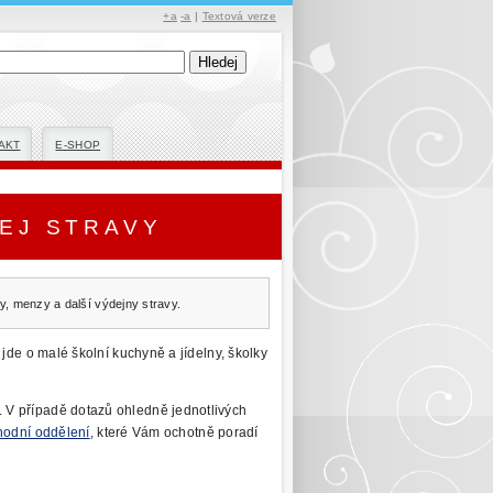
+a
-a
|
Textová verze
AKT
E-SHOP
DEJ STRAVY
y, menzy a další výdejny stravy.
 jde o malé
školní kuchyně a jídelny, školky
. V případě
dotazů ohledně jednotlivých
hodní oddělení
,
které Vám ochotně poradí