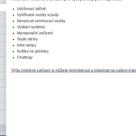
Udržovací
skříně
Vyhřívané vozíky a pulty
Nerezové servírovací vozíky
Výdejní systémy
Manipulační zařízení
Teplé
vitríny
Infra lampy
Kotlíky na polévku
Chafingy
Výše zmíněné zařízení si můžete prohlédnout
a objednat na našem in