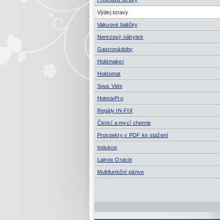
Výdej stravy
Vakuové baličky
Nerezový nábytek
Gastronádoby
Holdmaker
Holdomat
Sous Vide
HotmixPro
Regály IN-FIX
Čisticí a mycí chemie
Prospekty v PDF ke stažení
Indukce
Lainox Oracle
Multifunkční pánve