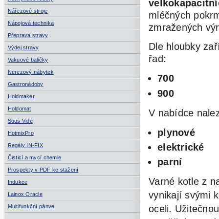
velkokapacitn
Nářezové stroje
mléčných pokrmů
Nápojová technika
zmražených vý
Přeprava stravy
Dle hloubky zař
Výdej stravy
řad:
Vakuové baličky
Nerezový nábytek
700
Gastronádoby
900
Holdmaker
Holdomat
V nabídce nalez
Sous Vide
plynové
HotmixPro
elektrické
Regály IN-FIX
Čisticí a mycí chemie
parní
Prospekty v PDF ke stažení
Varné kotle z n
Indukce
vynikají svými 
Lainox Oracle
Multifunkční pánve
oceli. Užitečno