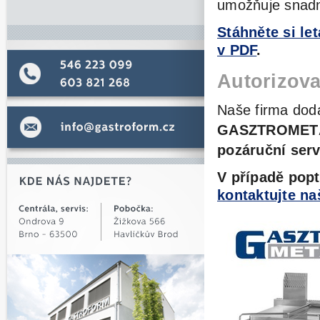
umožňuje snadn
Stáhněte si l
v PDF
.
Autorizova
Naše firma dodá
GASZTROMET
pozáruční serv
V případě pop
kontaktujte n