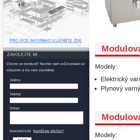
Modulová
ZAVOLEJTE MI
Chcete se domluvit? Nechte nam svůj kontakt se
Modely:
vzkazem a my vám zavoláme.
Elektrický varn
Jméno
Plynový varný 
Telefon
Vzkaz
Modulová
Kontrolní kód
Nemůžete přečíst?
Modely: