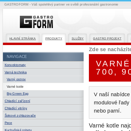
GASTROFORM - Váš spolehlivý partner ve světě profesionální gastronomie
HLAVNÍ STRÁNKA
PRODUKTY
SLUŽBY
GASTRO PROJEKT
Zde se nacházít
NAVIGACE
VARNÉ
Konvektomaty
700, 9
Varná technika
Varný ostrov
Varné kotle
V naší nabídce
Big Green Egg
Chladící zařízení
modulové řady 7
Chladící vitríny
nebo parní.
Šokové zchlazovače
Pece
Varné kotle naj
Kuchyňské roboty