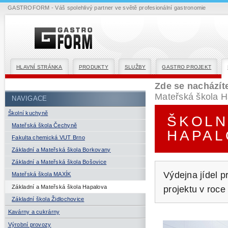
GASTROFORM - Váš spolehlivý partner ve světě profesionální gastronomie
HLAVNÍ STRÁNKA
PRODUKTY
SLUŽBY
GASTRO PROJEKT
Zde se nacházít
Mateřská škola 
NAVIGACE
Školní kuchyně
ŠKOLN
Mateřská škola Čechyně
HAPAL
Fakulta chemická VUT Brno
Základní a Mateřská škola Borkovany
Základní a Mateřská škola Bošovice
Výdejna jídel p
Mateřská škola MAXÍK
Základní a Mateřská škola Hapalova
projektu v roce
Základní škola Židlochovice
Kavárny a cukrárny
Výrobní provozy