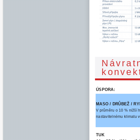
Návrat
konvek
ÚSPORA:
MASO / DRŮBEŽ / R
V průměru o 10 % nižší h
nastavitelnému klimatu 
TUK