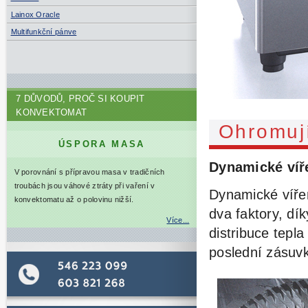
Lainox Oracle
Multifunkční pánve
7 DŮVODŮ, PROČ SI KOUPIT
KONVEKTOMAT
Ohromuj
ÚSPORA MASA
Dynamické víř
V porovnání s přípravou masa v tradičních
troubách jsou váhové ztráty při vaření v
Dynamické víře
konvektomatu až o polovinu nižší.
dva faktory, dí
Více...
distribuce tepl
poslední zásuv