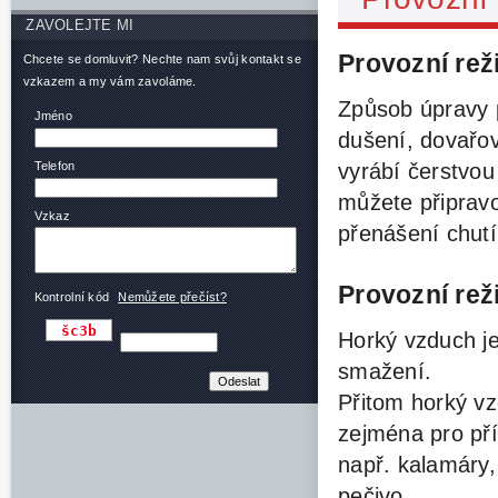
ZAVOLEJTE MI
Provozní rež
Chcete se domluvit? Nechte nam svůj kontakt se
vzkazem a my vám zavoláme.
Způsob úpravy p
Jméno
dušení, dovařo
vyrábí čerstvo
Telefon
můžete připrav
Vzkaz
přenášení chutí
Provozní re
Kontrolní kód
Nemůžete přečíst?
Horký vzduch je
smažení.
Přitom horký v
zejména pro př
např. kalamáry,
pečivo.