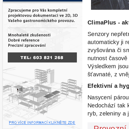
ClimaPlus - ak
Senzory nepřetr
automaticky ji r
zvyšována či s
nutnost časově 
Výsledkem jsou
šťavnaté,
z vně
Efektivní
a hyg
Nasycení párou
Nedochází tak 
ryb, zeleniny a 
Provozní