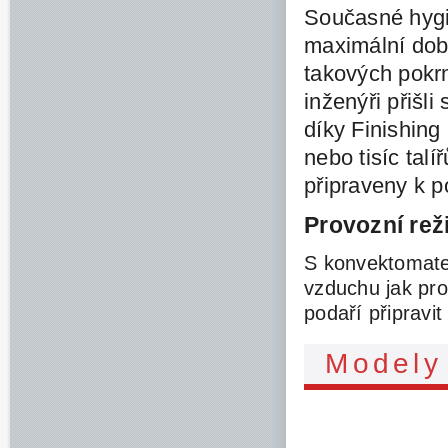
Současné hygi
maximální dobu
takových pokrm
inženýři přišl
díky Finishing
nebo tisíc talí
připraveny k p
Provozní re
S konvektomate
vzduchu jak pro
podaří připravit
Modely