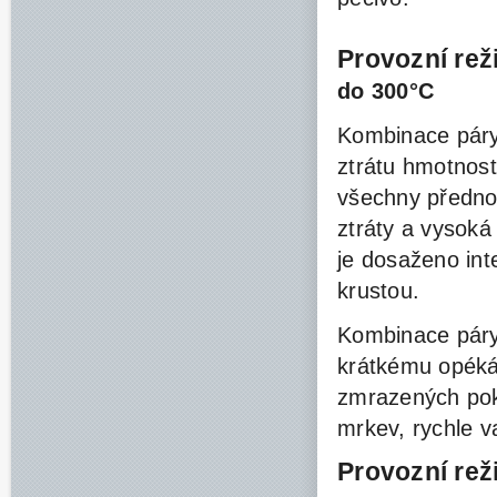
Provozní re
do 300°C
Kombinace páry
ztrátu hmotnost
všechny přednos
ztráty
a vysoká 
je dosaženo int
krustou.
Kombinace páry
krátkému opékán
zmrazených pok
mrkev, rychle v
Provozní re