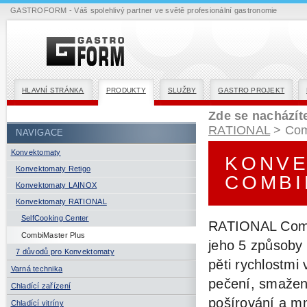
GASTROFORM - Váš spolehlivý partner ve světě profesionální gastronomie
HLAVNÍ STRÁNKA
PRODUKTY
SLUŽBY
GASTRO PROJEKT
Zde se nacházít
RATIONAL
> Com
NAVIGACE
Konvektomaty
KONVE
Konvektomaty Retigo
COMBI
Konvektomaty LAINOX
Konvektomaty RATIONAL
SelfCooking Center
RATIONAL Combi
CombiMaster Plus
jeho 5 způsoby 
7 důvodů pro Konvektomaty
pěti rychlostmi
Varná technika
pečení, smažení
Chladící zařízení
pošírování a m
Chladící vitríny