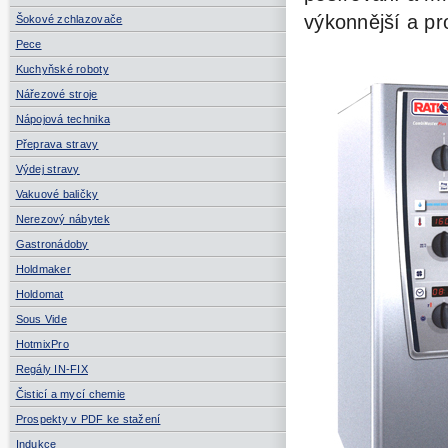
výkonnější
a pro
Šokové zchlazovače
Pece
Kuchyňské roboty
Nářezové stroje
Nápojová technika
Přeprava stravy
Výdej stravy
Vakuové baličky
Nerezový nábytek
Gastronádoby
Holdmaker
Holdomat
Sous Vide
HotmixPro
Regály IN-FIX
Čisticí a mycí chemie
Prospekty v PDF ke stažení
Indukce