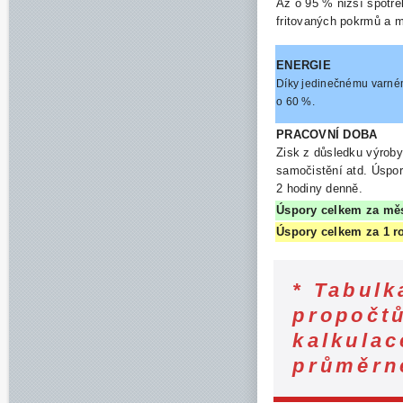
Až o 95 % nižší spotře
fritovaných pokrmů a m
ENERGIE
Díky jedinečnému varném
o 60 %.
PRACOVNÍ DOBA
Zisk z důsledku výrob
samočistění atd. Úspor
2 hodiny denně.
Úspory celkem za mě
Úspory celkem za 1 r
* Tabulk
propočt
kalkulac
průměrn