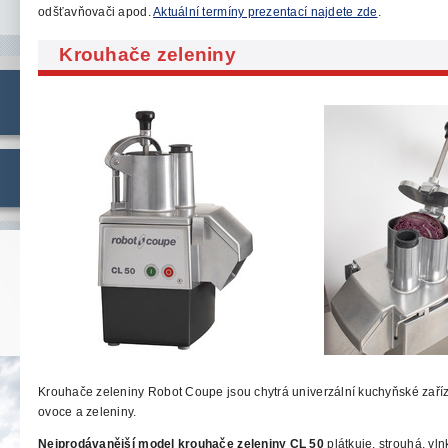
odšťavňovači apod.
Aktuální
termíny prezentací najdete zde
.
Krouhače
zeleniny
Krouhače zeleniny Robot Coupe jsou chytrá
univerzální kuchyňské zaří
ovoce a zeleniny.
Nejprodávanější model krouhače zeleniny CL 50
plátkuje, strouhá, vln