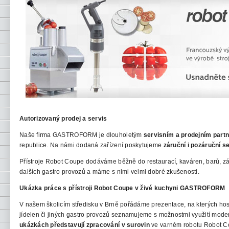
Autorizovaný prodej a servis
Naše firma GASTROFORM je dlouholetým
servisním a prodejním part
republice. Na námi dodaná zařízení poskytujeme
záruční i pozáruční s
Přístroje Robot Coupe dodáváme běžně do restaurací, kaváren, barů, z
dalších gastro provozů a máme s nimi velmi dobré zkušenosti.
Ukázka práce s přístroji Robot Coupe v živé kuchyni GASTROFORM
V našem školicím středisku v Brně pořádáme
prezentace, na kterých host
jídelen či jiných gastro provozů seznamujeme s možnostmi využití mode
ukázkách představují zpracování v surovin
ve varném robotu
Robot Cou