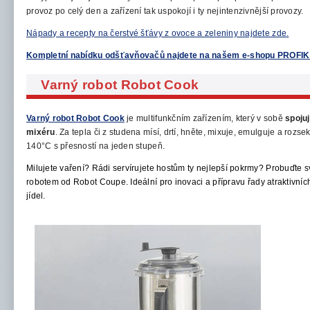
provoz po celý
den a zařízení tak uspokojí i
ty
nejintenzivnější provozy.
Nápady a recepty na čerstvé šťávy z ovoce a zeleniny najdete zde.
Kompletní nabídku odšťavňovačů najdete na našem e-shopu PROF
Varný robot Robot Cook
Varný robot Robot Cook
je multifunkčním zařízením, který v sobě
spoju
mixéru
. Za tepla
či z studena mísí, drtí, hněte, mixuje, emulguje a rozse
140°C s přesností na jeden stupeň.
Milujete vaření?
Rádi servírujete hostům ty nejlepší pokrmy? Probuďte s
robotem
od Robot Coupe.
Ideální pro inovaci
a přípravu řady
atraktivníc
jídel.