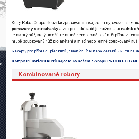
Kutry Robot Coupe slouží ke zpracování masa, zeleniny, ovoce, lze v ni
pomazánky
a
strouhanky
a v neposlední řadě je možné také
nadrtit o
je hladký nůž, který umožňuje hrubé nebo jemné sekání či přípravu emu
hrubě zoubkovaný nůž pro hnětení a mletí nebo jemně zoubkovaný nůž na
Recepty pro přípravu předkrmů, hlavních jídel nebo dezertů v kutru najd
Kompletní nabídku kutrů najdete na našem e-shopu PROFIKUCHYNĚ
e
Kombinované roboty