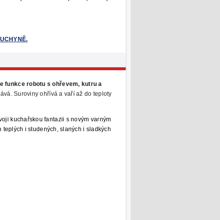
IKUCHYNĚ.
je funkce robotu s ohřevem, kutru a
kává. Suroviny ohřívá a vaří až do teploty
voji kuchařskou fantazii s novým varným
h teplých i studených, slaných
i sladkých