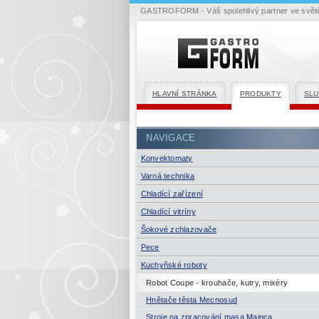
GASTROFORM - Váš spolehlivý partner ve světě 
HLAVNÍ STRÁNKA
PRODUKTY
SLU
NAVIGACE
Konvektomaty
Varná technika
Chladící zařízení
Chladící vitríny
Šokové zchlazovače
Pece
Kuchyňské roboty
Robot Coupe - krouhače, kutry, mixéry
Hnětače těsta Mecnosud
Stroje na zpracování masa Mainca