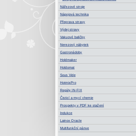
Nářezové stroje
Nápojová technika
Přeprava stravy
Výdej stravy
Vakuové baličky
Nerezový nábytek
Gastronádoby
Holdmaker
Holdomat
Sous Vide
HotmixPro
Regály IN-FIX
Čisticí a mycí chemie
Prospekty v PDF ke stažení
Indukce
Lainox Oracle
Multifunkční pánve