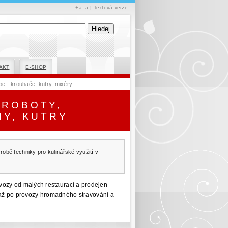
+a
-a
|
Textová verze
AKT
E-SHOP
e - krouhače, kutry, mixéry
 ROBOTY,
NY, KUTRY
robě techniky pro kulinářské využití v
vozy od malých restaurací
a prodejen
ly až po provozy hromadného stravování a