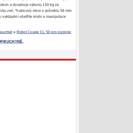
 úkon a dosahuje výkonu 150 kg za
vku zelí. Trubicový otvor o průměru 58 mm
 vyklápění ušetříte místo a manipulace
Gourmet
a
Robot Coupe CL 50 pro pizzerie
.
ROFIKUCHYNĚ.