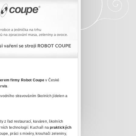
nerem firmy Robot Coupe
v České
ervis
.
ávodního stravováním
školních jídelen a
y z řad restaurací, kaváren, školních
rních technologií. Kuchaři na
praktických
pe, práci s mixéry, krouhači zeleniny,