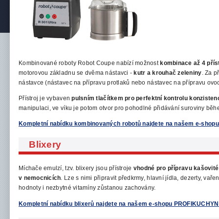
Kombinované
roboty Robot Coupe nabízí možnost
kombinace až 4 příst
motorovou základnu se dvěma nástavci -
kutr a krouhač zeleniny
. Za p
nástavce (nástavec na přípravu protlaků nebo nástavec na přípravu ovo
Přístroj je vybaven
pulsním
tlačítkem pro perfektní kontrolu konzisten
manipulaci, ve víku je potom otvor pro pohodlné přidávání suroviny běhe
Kompletní nabídku kombinovaných
robotů najdete na našem e-sho
Blixery
Míchače emulzí, tzv. blixery jsou přístroje
vhodné pro přípravu kašovit
v nemocnicích
. Lze s nimi připravit předkrmy, hlavní jídla,
dezerty, vařen
hodnoty i nezbytné vitamíny zůstanou zachovány.
Kompletní nabídku blixerů najdete na našem e-shopu PROFIKUCHYN