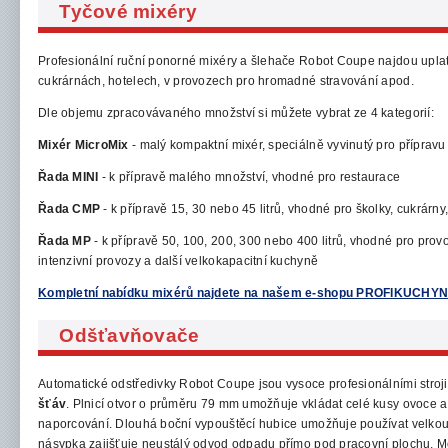
Tyčové mixéry
Profesionální
ruční ponorné
mixéry a šlehače Robot Coupe najdou uplatn
cukrárnách,
hotelech, v provozech pro hromadné stravování apod.
Dle objemu zpracovávaného množství si můžete vybrat ze 4 kategorií:
Mixér MicroMix
- malý kompaktní mixér, speciálně vyvinutý pro příprav
Řada MINI
- k přípravě malého množství, vhodné
pro restaurace
Řada CMP
- k přípravě 15, 30 nebo 45 litrů, vhodné pro školky, cukrárny,
Řada MP
- k přípravě 50, 100, 200, 300 nebo 400 litrů,
vhodné pro provo
intenzivní provozy a další velkokapacitní
kuchyně
Kompletní nabídku mixérů najdete na našem e-shopu PROFIKUCHYN
Odšťavňovače
Automatické odstředivky Robot Coupe jsou vysoce profesionálními
stroj
šťáv
. P
lnicí otvor o průměru 79 mm umožňuje vkládat celé kusy ovoce a 
naporcování.
Dlouhá boční vypouštěcí hubice umožňuje používat velkou
násypka zajišťuje neustálý odvod odpadu přímo pod pracovní plochu. Mot