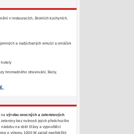
ění v restauracích, školních kuchyních,
u jemných
a nadýchaných emulzí a omáček
 hotely
zy hromadného stravování, školy,
Ě.
i na
výrobu ovocných a zeleninových
zeleniny bez nutnosti jejich předchozího
 nádobu na sběr šťávy a
vypouštěcí
or o výkonu 1000 W zajistí nepřetržitý