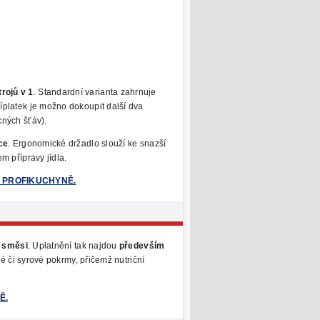
rojů v 1
. Standardní varianta
zahrnuje
říplatek je možno dokoupit další dva
cných šťáv).
ce
. Ergonomické držadlo slouží ke snazší
m přípravy jídla.
pu PROFIKUCHYNĚ.
é směsi
. Uplatnění tak najdou
především
é či syrové pokrmy, přičemž nutriční
Ě.