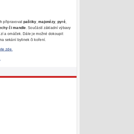
ch připravovat
paštiky
,
majonézy
,
pyré
,
řechy či mandle
. Součástí základní výbavy
lzí a omáček. Dále je možné dokoupit
 sekání bylinek či koření.
ete zde.
.