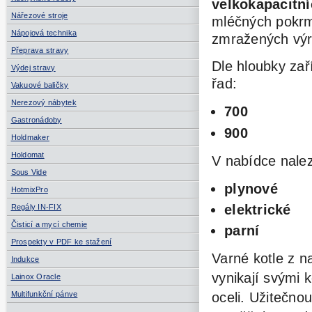
velkokapacitn
Nářezové stroje
mléčných pokrmů
Nápojová technika
zmražených vý
Přeprava stravy
Dle hloubky zař
Výdej stravy
řad:
Vakuové baličky
Nerezový nábytek
700
Gastronádoby
900
Holdmaker
Holdomat
V nabídce nalez
Sous Vide
plynové
HotmixPro
elektrické
Regály IN-FIX
Čisticí a mycí chemie
parní
Prospekty v PDF ke stažení
Varné kotle z n
Indukce
vynikají svými 
Lainox Oracle
Multifunkční pánve
oceli. Užitečno