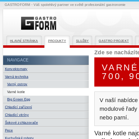
GASTROFORM - Váš spolehlivý partner ve světě profesionální gastronomie
HLAVNÍ STRÁNKA
PRODUKTY
SLUŽBY
GASTRO PROJEKT
Zde se nacházít
NAVIGACE
VARNÉ
Konvektomaty
700, 9
Varná technika
Varný ostrov
Varné kotle
V naší nabídce
Big Green Egg
Chladící zařízení
modulové řady 7
Chladící vitríny
nebo parní.
Šokové zchlazovače
Pece
Varné kotle naj
Kuchyňské roboty