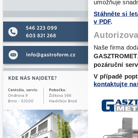
umožňuje snadn
Stáhněte si l
v PDF
.
Autorizova
Naše firma dodá
GASZTROMET
pozáruční serv
V případě pop
kontaktujte n