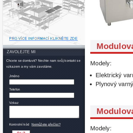
Modulová
ZAVOLEJTE MI
Chcete se domluvit? Nechte nam svůj kontakt se
Modely:
vzkazem a my vám zavoláme.
Elektrický varn
Jméno
Plynový varný 
Telefon
Vzkaz
Modulová
Kontrolní kód
Nemůžete přečíst?
Modely: