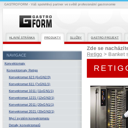
GASTROFORM - Váš spolehlivý partner ve světě profesionální gastronomie
HLAVNÍ STRÁNKA
PRODUKTY
SLUŽBY
GASTRO PROJEKT
Zde se nacházít
Retigo
> Banket 
NAVIGACE
Konvektomaty
RETIG
Konvektomaty Retigo
Konvektomat 623 (6xGN2/3)
Konvektomat 611 (7xGN1/1)
Konvektomat 1011 (11xGN1/1)
Konvektomat 1221 (12xGN2/1)
Konvektomat 2011 (20xGN1/1)
Konvektomat 2021 (20xGN2/1)
Mycí systém konvektomatu
Detaily konvektomatů