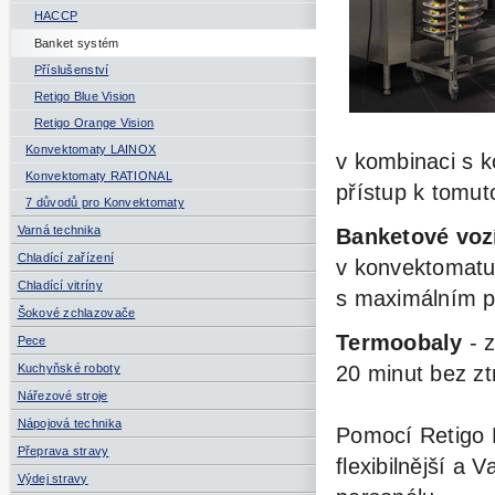
HACCP
Banket systém
Příslušenství
Retigo Blue Vision
Retigo Orange Vision
Konvektomaty LAINOX
v kombinaci s 
Konvektomaty RATIONAL
přístup k tomu
7 důvodů pro Konvektomaty
Varná technika
Banketové voz
Chladící zařízení
v konvektomatu
Chladící vitríny
s maximálním po
Šokové zchlazovače
Termoobaly
- z
Pece
Kuchyňské roboty
20 minut bez ztr
Nářezové stroje
Nápojová technika
Pomocí Retigo
Přeprava stravy
flexibilnější a 
Výdej stravy