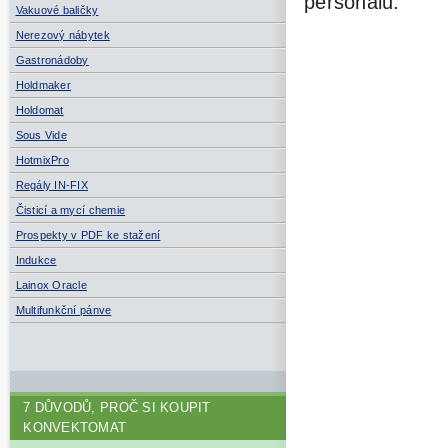
personálu.
Vakuové baličky
Nerezový nábytek
Gastronádoby
Holdmaker
Holdomat
Sous Vide
HotmixPro
Regály IN-FIX
Čisticí a mycí chemie
Prospekty v PDF ke stažení
Indukce
Lainox Oracle
Multifunkční pánve
7 DŮVODŮ, PROČ SI KOUPIT
KONVEKTOMAT