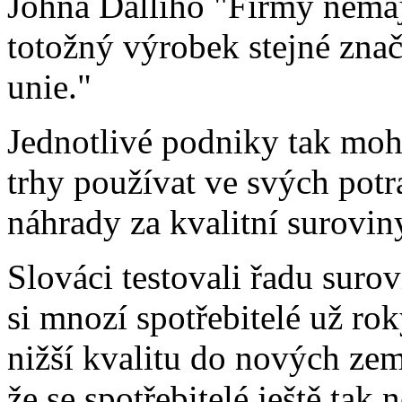
Johna Dalliho "Firmy nemaj
totožný výrobek stejné zna
unie."
Jednotlivé podniky tak mo
trhy používat ve svých pot
náhrady za kvalitní surovin
Slováci testovali řadu surov
si mnozí spotřebitelé už rok
nižší kvalitu do nových zem
že se spotřebitelé ještě tak