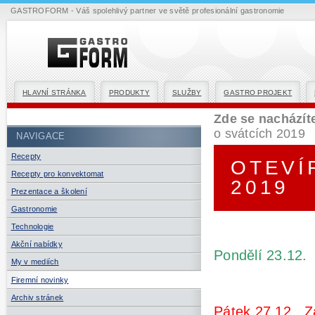
GASTROFORM - Váš spolehlivý partner ve světě profesionální gastronomie
HLAVNÍ STRÁNKA
PRODUKTY
SLUŽBY
GASTRO PROJEKT
Zde se nacházít
o svátcích 2019
NAVIGACE
Recepty
OTEVÍ
Recepty pro konvektomat
2019
Prezentace a školení
Gastronomie
Technologie
Akční nabídky
Pondělí 23.12.
My v mediích
Firemní novinky
Archiv stránek
Pátek 27.12.
Z