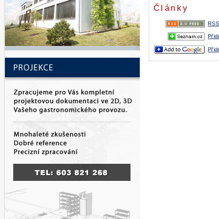
Články
RSS
Přid
Přid