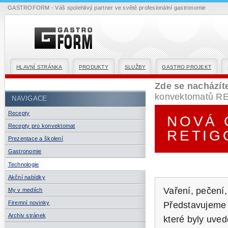
GASTROFORM - Váš spolehlivý partner ve světě profesionální gastronomie
HLAVNÍ STRÁNKA
PRODUKTY
SLUŽBY
GASTRO PROJEKT
Zde se nacházít
konvektomatů R
NAVIGACE
Recepty
NOVÁ 
Recepty pro konvektomat
RETIG
Prezentace a školení
Gastronomie
Technologie
Akční nabídky
Vaření, pečení,
My v mediích
Firemní novinky
Představujeme
Archiv stránek
které byly uved