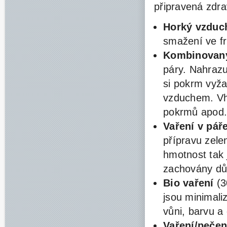
připravená zdra
Horký vzduc
smažení ve f
Kombinovaný
páry. Nahrazu
si pokrm vyža
vzduchem. Vh
pokrmů apod
Vaření v pář
přípravu zelen
hmotnost tak 
zachovány
důl
Bio vaření
(3
jsou
minimali
vůni, barvu a 
Vaření/pečen