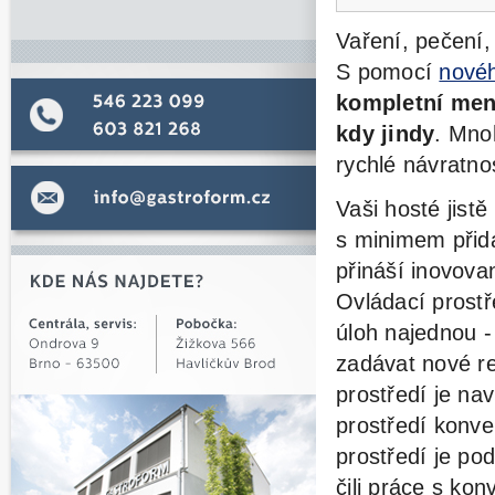
Vaření, pečení,
S pomocí
nové
kompletní me
kdy jindy
. Mno
rychlé návratnos
Vaši hosté jist
s minimem přid
přináší
inovovan
Ovládací prostř
úloh najednou -
zadávat nové re
prostředí je nav
prostředí konv
prostředí je p
čili práce s ko