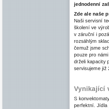
jednodenní za
Zde ale naše p
Naši servisní te
školení ve výr
v záruční i poz
rozsáhlým skla
čemuž jsme schop
pouze pro námi
drželi kapacit
servisujeme již 
Vynikající
S konvektomaty
perfektní. Jídla