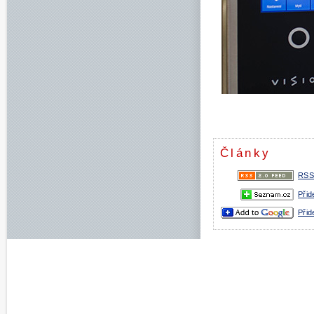
Články
RSS
Přid
Přid