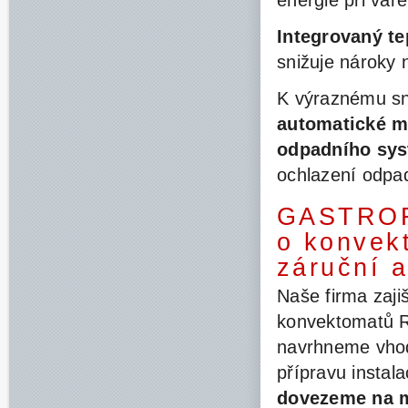
energie při vaře
Integrovaný te
snižuje nároky n
K výraznému
sn
automatické my
odpadního sy
ochlazení odpad
GASTROF
o konvek
záruční 
Naše firma zaji
konvektomatů R
navrhneme vhod
přípravu instala
dovezeme na m