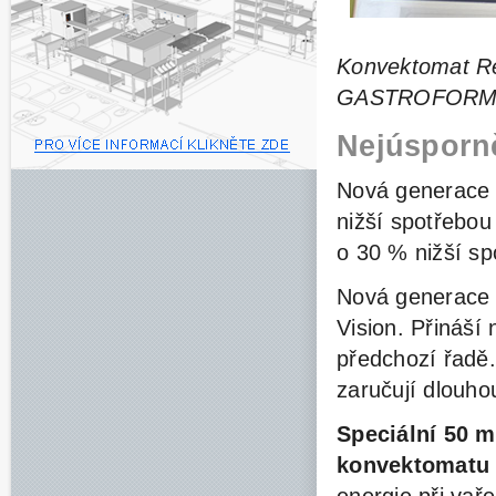
Konvektomat Re
GASTROFORM (
Nejúsporně
Nová generace
nižší spotřebou
o 30 % nižší sp
Nová generace 
Vision. Přináší
n
předchozí řadě.
zaručují dlouh
Speciální 50 m
konvektomatu