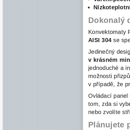
Nízkoteplotn
Dokonalý 
Konvektomaty R
AISI 304
se spe
Jedinečný desi
v krásném min
jednoduché a in
možnosti přizpů
v případě, že p
Ovládací
panel 
tom, zda si vy
nebo zvolíte st
Plánujete
p