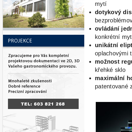
mytí
dotykový dis
bezproblémo
ovládání jed
konkrétní myt
unikátní elip
oplachovými 
možnost regu
křehké sklo
maximální h
patentované 