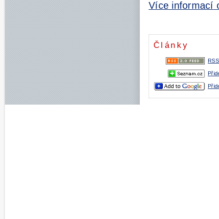
Více informací
o
Články
RSS
Přid
Přid