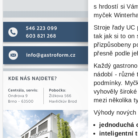
s hrdostí si Vá
myček Winterha
Stroje řady UC 
tak jak si to on
přizpůsobeny po
přesně podle je
Každý gastrono
nádobí - různé 
podmínky. Myčk
vyhověly široké
mezi několika t
Výhody nových 
jednoduchá
o
inteligentní 