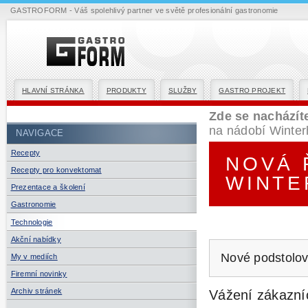
GASTROFORM - Váš spolehlivý partner ve světě profesionální gastronomie
HLAVNÍ STRÁNKA
PRODUKTY
SLUŽBY
GASTRO PROJEKT
Zde se nacházít
na nádobí Winter
NAVIGACE
Recepty
NOVÁ 
Recepty pro konvektomat
WINTE
Prezentace a školení
Gastronomie
Technologie
Akční nabídky
Nové podstolov
My v mediích
Firemní novinky
Archiv stránek
Vážení zákazníc