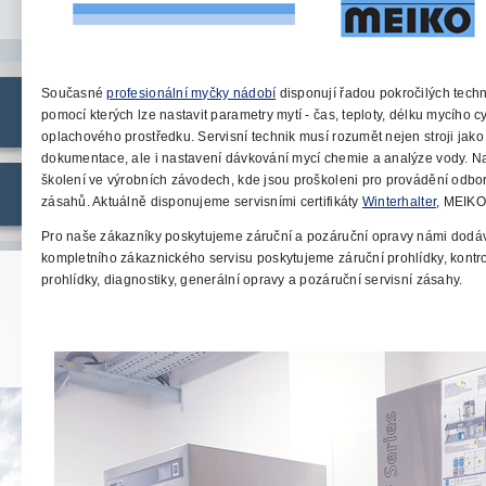
Současné
profesionální myčky nádobí
disponují
řadou pokročilých techno
pomocí kterých lze
nastavit parametry mytí - čas, teploty, délku mycího c
oplachového prostředku. Servisní technik musí rozumět nejen stroji
jako
dokumentace, ale i nastavení dávkování mycí chemie a analýze vody. Naš
školení ve výrobních závodech, kde jsou proškoleni pro provádění odbor
zásahů. Aktuálně disponujeme servisními certifikáty
Winterhalter
, MEIKO
Pro naše zákazníky poskytujeme záruční a pozáruční opravy námi dodá
kompletního zákaznického servisu poskytujeme záruční prohlídky, kontr
prohlídky, diagnostiky, generální opravy a pozáruční servisní zásahy.