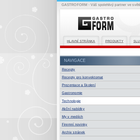
GASTROFORM - Váš spolehlivý partner ve světě 
HLAVNÍ STRÁNKA
PRODUKTY
SLU
NAVIGACE
Recepty
Recepty pro konvektomat
Prezentace a školení
Gastronomie
Technologie
Akční nabídky
My v mediích
Firemní novinky
Archiv stránek