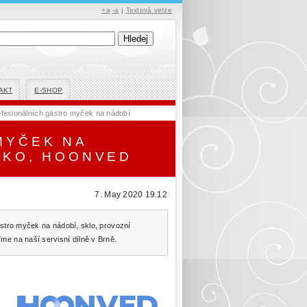
+a
-a
|
Textová verze
AKT
E-SHOP
ofesionálních gastro myček na nádobí
MYČEK NA
IKO, HOONVED
7. May 2020 19.12
astro myček na nádobí, sklo, provozní
me na naší servisní dílně v Brně.