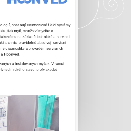
logií, obsahují elektronické řídící systémy
yklu, tlak mytí, množství mycího a
 takovému na základě technické a servisní
i technici pravidelně absolvují
servisní
né diagnostiky a provádění servisních
 a Hoonved.
vaných a instalovaných myček. V rámci
oly technického
stavu, profylaktické