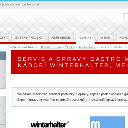
profesionální gastronomie
ŽBY
GASTRO PROJEKT
REFERENCE
ČLÁNKY
O NÁS
KONT
Zde se nacházíte:
Hlavní stránka
>
Články
>
Technologie
> Servis a údržba pr
SERVIS A OPRAVY GASTRO 
NÁDOBÍ WINTERHALTER, ME
Provádíme pravidelné servisní prohlídky a opravy, repase profesionálních g
nádobí. Opravy provádíme na místě u zákazníka, rozsáhlejší opravy provádí