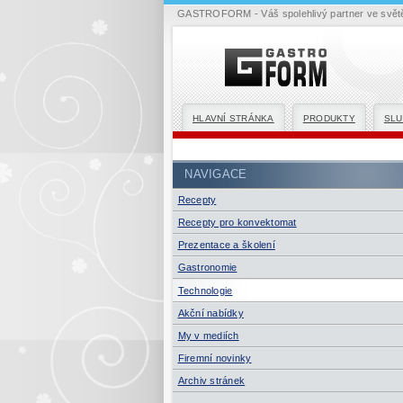
GASTROFORM - Váš spolehlivý partner ve světě 
HLAVNÍ STRÁNKA
PRODUKTY
SLU
NAVIGACE
Recepty
Recepty pro konvektomat
Prezentace a školení
Gastronomie
Technologie
Akční nabídky
My v mediích
Firemní novinky
Archiv stránek