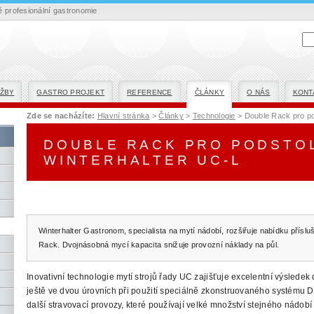
profesionální gastronomie
ŽBY
GASTRO PROJEKT
REFERENCE
ČLÁNKY
O NÁS
KONT
Zde se nacházíte:
Hlavní stránka
>
Články
>
Technologie
> Double Rack pro po
DOUBLE RACK PRO PODSTO
WINTERHALTER UC-L
Winterhalter Gastronom, specialista na mytí nádobí, rozšiřuje nabídku přísl
Rack. Dvojnásobná mycí kapacita snižuje provozní náklady na půl.
Inovativní technologie mytí strojů řady UC zajišťuje excelentní výslede
ještě ve dvou úrovních při použití speciálně zkonstruovaného systému 
další stravovací provozy, které používají velké množství stejného nádobí