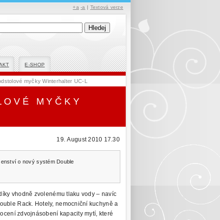
+a
-a
|
Textová verze
AKT
E-SHOP
dstolové myčky Winterhalter UC-L
LOVÉ MYČKY
19. August 2010 17.30
ušenství o nový systém Double
k díky vhodně zvolenému tlaku vody – navíc
Double Rack. Hotely, nemocniční kuchyně a
 ocení zdvojnásobení kapacity mytí, které