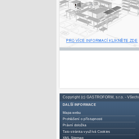
Copyright (c) GASTROFORM, s.r.o. - Všech
DALŠÍ INFORMACE
Mapa webu
Prohlášení o přístupnosti
Právní doložka
Tato stránka využívá Cookies
XML Sitemap