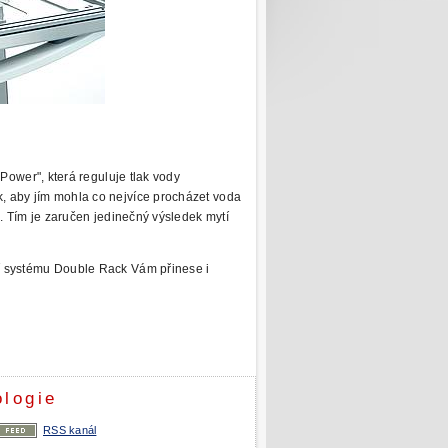
oPower", která reguluje tlak vody
, aby jím mohla co nejvíce procházet voda
k. Tím je zaručen jedinečný výsledek mytí
í systému Double Rack Vám přinese i
ologie
RSS kanál