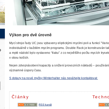
Výkon pro dvě úrovně
Mycí stroje řady UC jsou vybaveny eliptickými mycími poli a funkcí "Vari
individuálně v každém mycím programu. Double Rack je konstruován tak
a myté nádobí bylo vystaveno “tlaku” z co největšího počtu mycích tryse
v obou koších.
Nejen zdvojnásobení kapacity a snížení provozních nákladů – používán
významné úspory času.
S dotazy na nové myčky Winterhalter nás neváhejte kontaktovat
Články
Techn
RSS kanál